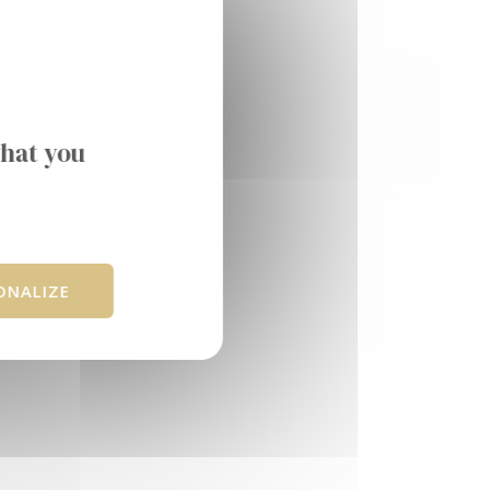
what you
ONALIZE