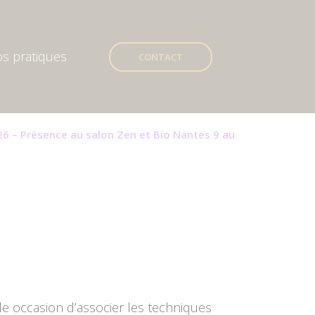
os pratiques
CONTACT
26 – Présence au salon Zen et Bio Nantes 9 au
e occasion d’associer les techniques