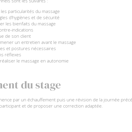
nnels sont les suivants :
 les particularités du massage
gles d’hygiènes et de sécurité
r les bienfaits du massage
ontre-indications
ue de son client
 mener un entretien avant le massage
stes et postures nécessaires
ns réflexes
 réaliser le massage en autonomie
ent du stage
nce par un échauffement puis une révision de la journée précéd
participant et de proposer une correction adaptée.