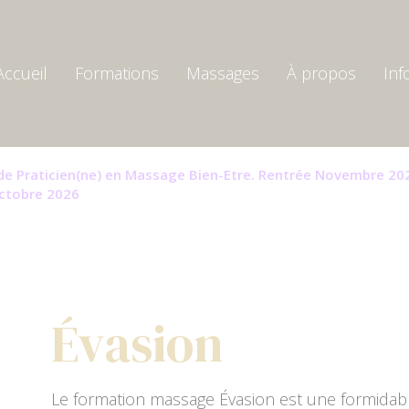
Accueil
Formations
Massages
À propos
Inf
 de Praticien(ne) en Massage Bien-Etre. Rentrée Novembre 20
tes le 24 Octobre 2026
Évasion
Le formation massage Évasion est une formidabl