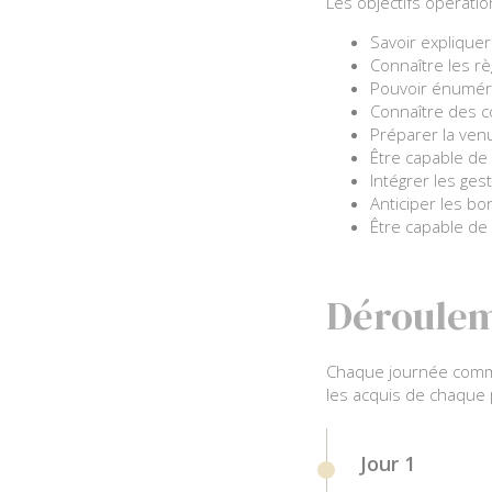
Les objectifs opératio
Savoir expliquer
Connaître les rè
Pouvoir énumére
Connaître des c
Préparer la ven
Être capable de
Intégrer les ge
Anticiper les bo
Être capable de
Déroulem
Chaque journée comme
les acquis de chaque 
Jour 1