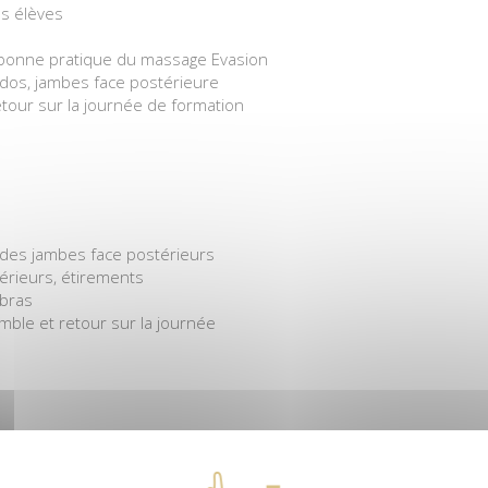
es élèves
a bonne pratique du massage Evasion
os, jambes face postérieure
etour sur la journée de formation
 des jambes face postérieurs
érieurs, étirements
bras
emble et retour sur la journée
 et visage