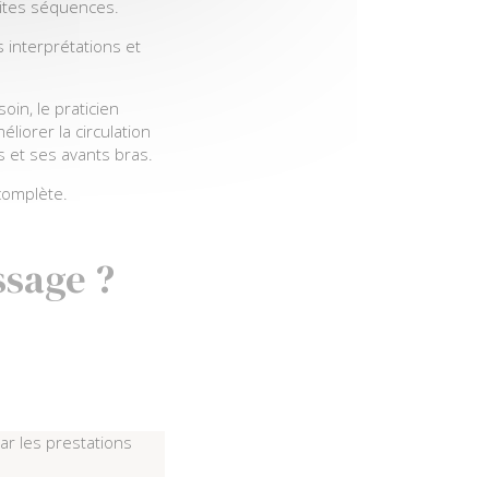
ites séquences.
 interprétations et
in, le praticien
liorer la circulation
s et ses avants bras.
complète.
ssage ?
ar les prestations