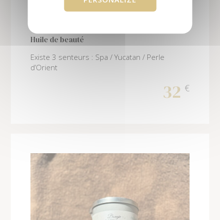
HUILE
Huile de beauté
Existe 3 senteurs : Spa / Yucatan / Perle
d’Orient
32
€