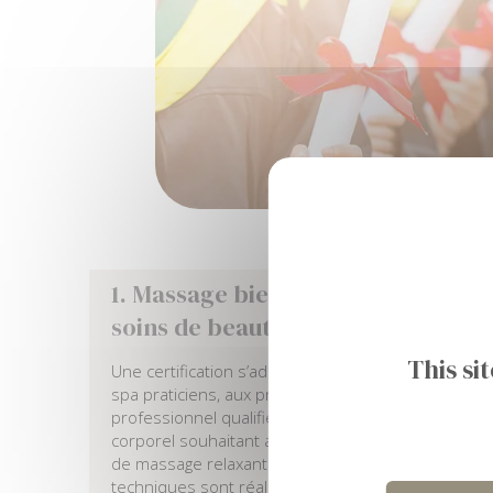
1. Massage bien-être en contexte e
soins de beauté
This si
Une certification s’adresse aux esthéticiennes, au
spa praticiens, aux praticiens en massages bien-êt
professionnel qualifié réalisant des soins beauté 
corporel souhaitant acquérir des compétences c
de massage relaxantes, stimulantes, drainantes et
techniques sont réalisées au cours d’une séance