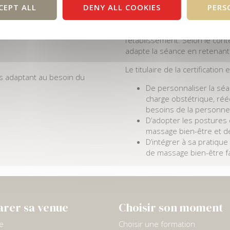
CEPT ALL
DENY ALL COOKIES
PERS
-être (thermal, thalasso), en
obstétrique, rééducative, cur
thérapeutiques et visent à amé
à la prise en charge sanitaire
l’établissement. Selon le con
adapte la séance en retenant
Le titulaire de la certification 
es adaptant au besoin du
De personnaliser la sé
charge obstétrique, rééd
besoins de la personne
D’adopter les postures 
massage bien-être et d
D’intégrer à sa pratiqu
de massage bien-être fa
arer sa venue
Choisir son moment
re
Choisir une formation