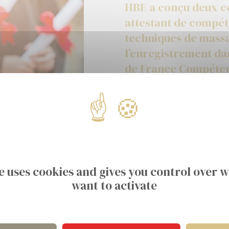
HBE a conçu deux ce
attestant de compé
techniques de mass
l’enregistrement da
de France Compéte
sthétique et de
2. Massage bien-êtr
fragilisé
te uses cookies and gives you control over 
x socio-esthéticiennes, aux
Une autre certification s’adr
want to activate
re ou tout autre
sociale ou aux titulaires d’un
ou des prestations d’entretien
intervenant auprès d’un public 
omplémentaires en techniques
pathologies, rééducation) et
 raffermissantes. Ces
complémentaires à leur métie
 de massage bien-être pour
favoriser le confort de la pe