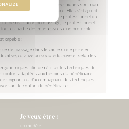
ONALIZE
ative ou socio-éducative. Ces techniques sont non
liorer le confort du bénéficiaire. Elles s’intègrent
 ou médico-sociale définie par le professionnel ou
texte de réalisation du massage, le professionnel
 tout ou partie des manœuvres d’un protocole.
est capable :
ance de massage dans le cadre d’une prise en
ucative, curative ou socio-éducative et selon les
ergonomiques afin de réaliser les techniques de
e confort adaptées aux besoins du bénéficiaire
e de soignant ou d’accompagnant des techniques
vorisant le confort du bénéficiaire
Je veux être :
un modèle