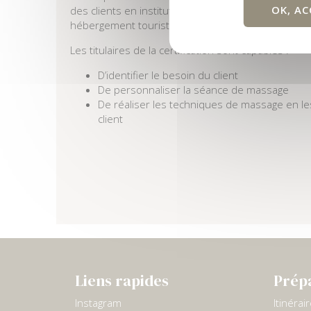
OK, AC
des clients en institut, en salon, en centre de bien
hébergement touristique ou à domicile.
Les titulaires de la certification sont capables :
D’identifier le besoin du client
De personnaliser la séance de massage
De réaliser les techniques de massage en l
client
Liens rapides
Prép
Instagram
Itinérai