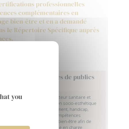
rtifications professionnelles
tences complémentaires en
age bien-être et en a demandé
ns le Répertoire Spécifique auprès
nces.
e et de confort auprès de publics
what you
esse aux professionnels du secteur sanitaire et
e certification professionnelle en socio-esthétique
fragilisé (maternité, vieillissement, handicap,
 qui souhaitent acquérir des compétences
r en techniques de massage bien-être afin de
rsonne dans le cadre de sa prise en charge