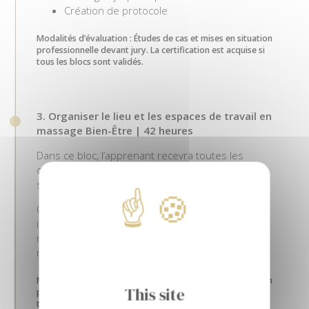
Création de protocole
Modalités d’évaluation : Études de cas et mises en situation
professionnelle devant jury. La certification est acquise si
tous les blocs sont validés.
3. Organiser le lieu et les espaces de travail en
massage Bien-Être | 42 heures
Dans ce bloc, l’apprenant recevra toutes les
connaissances nécessaires à l’aménagement de
son espace professionnel.
Que le futur praticien souhaite devenir salarié ou
indépendant, l’aménagement de l’espace est
nécessaire afin de pouvoir travailler dans les
meilleures conditions.
Modalités d’évaluation : Études de cas et mises en situation
This site
professionnelle devant jury. La certification est acquise si
tous les blocs sont validés.