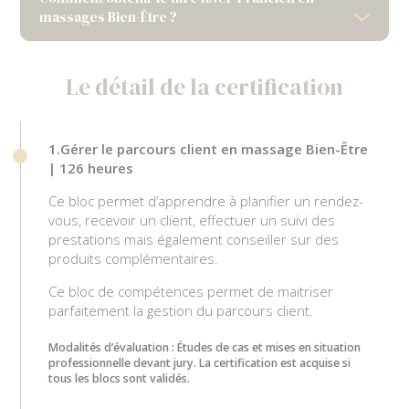
massages Bien-Être ?
Le détail de la certification
1.Gérer le parcours client en massage Bien-Être
www.vae.gouv.fr
| 126 heures
https://www.service-
public.fr/particuliers/vosdroits/R10282
Ce bloc permet d’apprendre à planifier un rendez-
vous, recevoir un client, effectuer un suivi des
prestations mais également conseiller sur des
RNCP38447 – Praticien en massages bien-être
produits complémentaires.
– France Compétences
Ce bloc de compétences permet de maitriser
(francecompetences.fr)
parfaitement la gestion du parcours client.
Modalités d’évaluation : Études de cas et mises en situation
professionnelle devant jury. La certification est acquise si
tous les blocs sont validés.