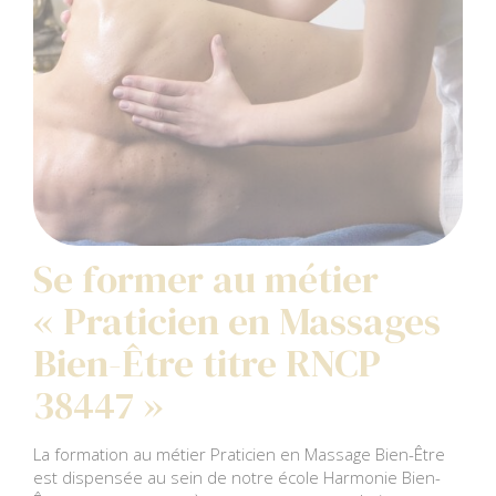
Avec accessoires
Notre livre d’Or
Itinéraire
Bon cadeau
Logement
Anatomie
Recherche
pour:
Réserver son repas
Devenir modèle
Se former au métier
« Praticien en Massages
Bien-Être titre RNCP
38447 »
La formation au métier Praticien en Massage Bien-Être
est dispensée au sein de notre école Harmonie Bien-